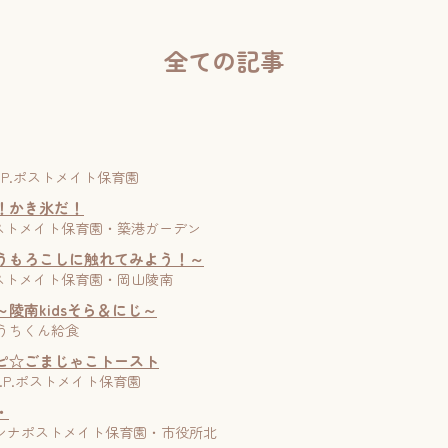
園ブログ
給食のこと
全ての記事
入園について
入園案内
| P.P.P.ポストメイト保育園
見学申込
！かき氷だ！
2 | ポストメイト保育園・築港ガーデン
提携企業について
うもろこしに触れてみよう！～
1 | ポストメイト保育園・岡山陵南
利用者の声
陵南kidsそら＆にじ～
 | おうちくん給食
お問い合わせ
ピ☆ごまじゃこトースト
| P.P.P.ポストメイト保育園
・
2 | ニシナポストメイト保育園・市役所北