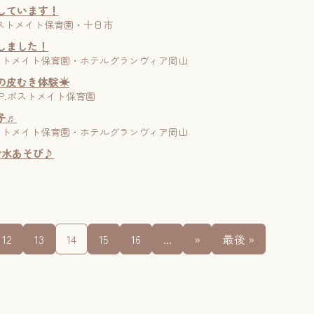
しています！
2 | ポストメイト保育園・十日市
しました！
27 | ポストメイト保育園・ホテルグランヴィア岡山
の皮むき体験☀
| P.P.P.ポストメイト保育園
子♬
12 | ポストメイト保育園・ホテルグランヴィア岡山
で水あそび♪
12
13
14
15
16
...
»
最後 »