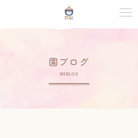
ポストメイト保育園
トップページ
ポストメイトについて
園ブログ
ポストメイト保育園について
WEBLOG
お知らせ
園の紹介
園のこと
園の様子