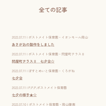
園ブログ
全ての記事
給食のこと
入園について
入園案内
2022.07.11 | ポストメイト保育園・イオンモール岡山
あさがおの製作をしました
見学申込
2022.07.11 | ポストメイト保育園・問屋町テラスⅡ
提携企業について
問屋町テラスⅡ 七夕会☆
利用者の声
2022.07.11 | ぽすとめいと保育園・くろがね
七夕会
お問い合わせ
2022.07.11 | P.P.P.ポストメイト保育園
七夕の様子★☆
2022.07.10 | ポストメイト保育園・岡山陵南