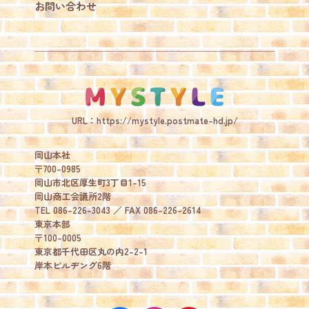
お問い合わせ
MY STY
URL：
https://mystyle.postmate-hd.jp/
岡山本社
〒700-0985
岡山市北区厚生町3丁目1-15
岡山商工会議所2階
TEL 086-226-3043 ／ FAX 086-226-2614
東京本部
〒100-0005
東京都千代田区丸の内2-2-1
岸本ビルヂング6階