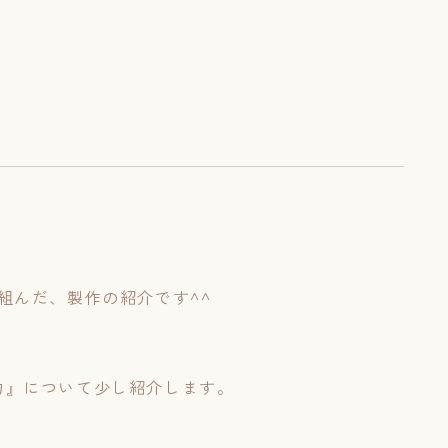
園ブログ
給食のこと
入園について
入園案内
見学申込
提携企業について
利用者の声
組んだ、製作の紹介です^^
お問い合わせ
力』について少し紹介します。