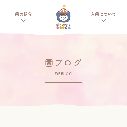
ポストメイト保育園
園の紹介
入園について
トップページ
ポストメイトについて
ポストメイト保育園について
園ブログ
お知らせ
WEBLOG
園の紹介
園のこと
園の様子