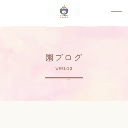
ポストメイト保育園
トップページ
ポストメイトについて
園ブログ
ポストメイト保育園について
WEBLOG
お知らせ
園の紹介
園のこと
園の様子