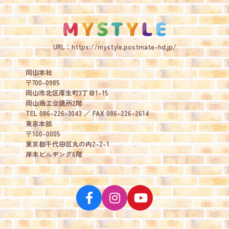
MY STY
URL：
https://mystyle.postmate-hd.jp/
岡山本社
〒700-0985
岡山市北区厚生町3丁目1-15
岡山商工会議所2階
TEL 086-226-3043 ／ FAX 086-226-2614
東京本部
〒100-0005
東京都千代田区丸の内2-2-1
岸本ビルヂング6階